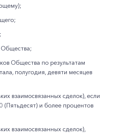
ющему);
щего;
;
и Общества;
тков Общества по результатам
тала, полугодия, девяти месяцев
их взаимосвязанных сделок), если
0 (Пятьдесят) и более процентов
ких взаимосвязанных сделок),