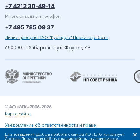
+7 4212 30-49-14
Многоканальный телефон
+7 495 785 09 37
Линия доверия ПАО "РусГидро" Правила работы
680000, г. Хабаровск, ул. Фрунзе, 49
© АО «ДГК» 2006-2026
Карта сайта
Уведомление об ответственности и праве
интеллектуальной собственности
Для повышения удобства работы с сайтом АО «ДГК» использует
Политика АО «ДГК» в отношении обработки персональных
Cookies. Продолжая работу с нашим сайтом, вы принимаете