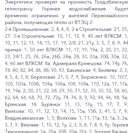
Энергетики проверят на прочность Голдобинскую
теплотрассу. Горячее водоснабжение будет
временно ограничено у жителей Первомайского
района, получающих тепло от ВТЭЦ-2:
2-я Промышленная: 2, 4, 6, 8; 2-я Строительная: 21, 25,
27; 3-я Строительная: 10, 11, 12, 9; 40 лет ВЛКСМ: 1,
10, 11, 12, 13, 14, 15, 17, 19, 2/8, 21, 21у, 3, 5, 7, 8, 9; 44
причал: 1; 50 лет ВЛКСМ: 11, 17, 19, 19а, 2, 20, 21, 22,
23, 24/1, 25, 26, 26а, 26б, 26в, 28, 30, 30а, 30б, 30в, 32,
4; 60 лет ВЛКСМ: 8а; Адмирала Кузнецова: 74, 74у, 76,
78, 80, 82, 84, 86, 88, 90, 92; Бакинская: 4; Беляева: 2, 3,
4, 5, 6, 7, 8; Березовая: 21, 5, 7, 9; Борисенко: 10, 10/7,
100, 100а, 100б, 104а, 106а, 108, 108а, 110, 12а, 17, 17а,
19, 19а, 2, 20, 21, 22, 28, 29, 30, 31, 32, 35, 50, 52, 58, 60,
62, 64, 66, 68, 70, 72, 72у, 74, 76, 8, 9, 92, 94, 96, 98, 9а;
Брянская: 18; Бурачка: 11, 13, 13у, 15, 17, 7, 9;
Вилкова: 10, 11, 12, 13, 14, 15, 15а, 15б, 3, 41, 5, 7, 9;
Владикавказская: 1, 5; Волкова: 1, 11, 11а, 13, 1а, 3, 3а,
5, 7, 9; Вязовая: 1, 10, 12, 1у, 2, 3, 5, 6, 7, 8, 9, 9у; Героев
Тихоокеанцев: 1а, 20а, 20б, 20в, 20г, 3; Героев Хасана: