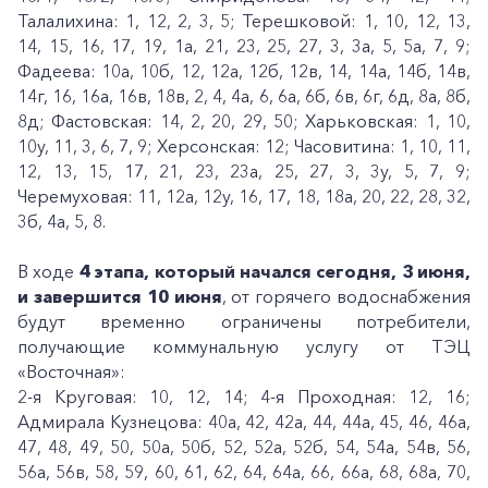
Талалихина: 1, 12, 2, 3, 5; Терешковой: 1, 10, 12, 13,
14, 15, 16, 17, 19, 1а, 21, 23, 25, 27, 3, 3а, 5, 5а, 7, 9;
Фадеева: 10а, 10б, 12, 12а, 12б, 12в, 14, 14а, 14б, 14в,
14г, 16, 16а, 16в, 18в, 2, 4, 4а, 6, 6а, 6б, 6в, 6г, 6д, 8а, 8б,
8д; Фастовская: 14, 2, 20, 29, 50; Харьковская: 1, 10,
10у, 11, 3, 6, 7, 9; Херсонская: 12; Часовитина: 1, 10, 11,
12, 13, 15, 17, 21, 23, 23а, 25, 27, 3, 3у, 5, 7, 9;
Черемуховая: 11, 12а, 12у, 16, 17, 18, 18а, 20, 22, 28, 32,
3б, 4а, 5, 8.
В ходе
4 этапа, который начался сегодня, 3 июня,
и завершится 10 июня
, от горячего водоснабжения
будут временно ограничены потребители,
получающие коммунальную услугу от ТЭЦ
«Восточная»:
2-я Круговая: 10, 12, 14; 4-я Проходная: 12, 16;
Адмирала Кузнецова: 40а, 42, 42а, 44, 44а, 45, 46, 46а,
47, 48, 49, 50, 50а, 50б, 52, 52а, 52б, 54, 54а, 54в, 56,
56а, 56в, 58, 59, 60, 61, 62, 64, 64а, 66, 66а, 68, 68а, 70,