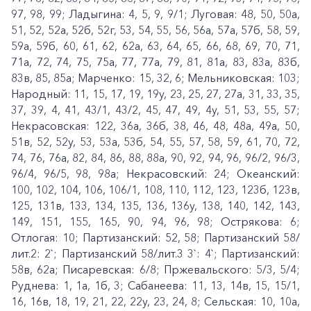
97, 98, 99; Ладыгина: 4, 5, 9, 9/1; Луговая: 48, 50, 50а,
51, 52, 52а, 52б, 52г, 53, 54, 55, 56, 56а, 57а, 57б, 58, 59,
59а, 59б, 60, 61, 62, 62а, 63, 64, 65, 66, 68, 69, 70, 71,
71а, 72, 74, 75, 75а, 77, 77а, 79, 81, 81а, 83, 83а, 83б,
83в, 85, 85а; Марченко: 15, 32, 6; Мельниковская: 103;
Народный: 11, 15, 17, 19, 19у, 23, 25, 27, 27а, 31, 33, 35,
37, 39, 4, 41, 43/1, 43/2, 45, 47, 49, 4у, 51, 53, 55, 57;
Некрасовская: 122, 36а, 36б, 38, 46, 48, 48а, 49а, 50,
51в, 52, 52у, 53, 53а, 53б, 54, 55, 57, 58, 59, 61, 70, 72,
74, 76, 76а, 82, 84, 86, 88, 88а, 90, 92, 94, 96, 96/2, 96/3,
96/4, 96/5, 98, 98а; Некрасовский: 24; Океанский:
100, 102, 104, 106, 106/1, 108, 110, 112, 123, 123б, 123в,
125, 131в, 133, 134, 135, 136, 136у, 138, 140, 142, 143,
149, 151, 155, 165, 90, 94, 96, 98; Острякова: 6;
Отлогая: 10; Партизанский: 52, 58; Партизанский 58/
лит.2: 2`; Партизанский 58/лит.3 3`: 4`; Партизанский:
58в, 62а; Писаревская: 6/8; Пржевальского: 5/3, 5/4;
Руднева: 1, 1а, 1б, 3; Сабанеева: 11, 13, 14в, 15, 15/1,
16, 16в, 18, 19, 21, 22, 22у, 23, 24, 8; Сельская: 10, 10а,