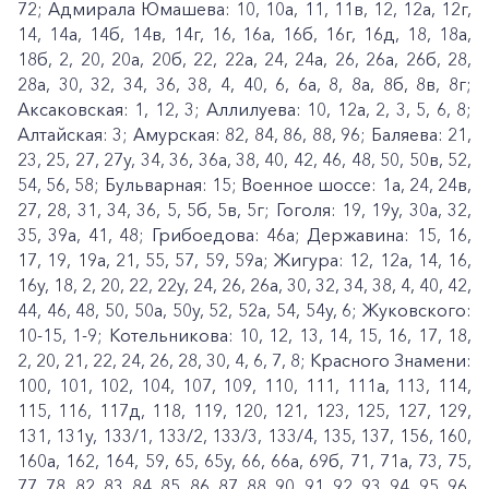
72; Адмирала Юмашева: 10, 10а, 11, 11в, 12, 12а, 12г,
14, 14а, 14б, 14в, 14г, 16, 16а, 16б, 16г, 16д, 18, 18а,
18б, 2, 20, 20а, 20б, 22, 22а, 24, 24а, 26, 26а, 26б, 28,
28а, 30, 32, 34, 36, 38, 4, 40, 6, 6а, 8, 8а, 8б, 8в, 8г;
Аксаковская: 1, 12, 3; Аллилуева: 10, 12а, 2, 3, 5, 6, 8;
Алтайская: 3; Амурская: 82, 84, 86, 88, 96; Баляева: 21,
23, 25, 27, 27у, 34, 36, 36а, 38, 40, 42, 46, 48, 50, 50в, 52,
54, 56, 58; Бульварная: 15; Военное шоссе: 1а, 24, 24в,
27, 28, 31, 34, 36, 5, 5б, 5в, 5г; Гоголя: 19, 19у, 30а, 32,
35, 39а, 41, 48; Грибоедова: 46а; Державина: 15, 16,
17, 19, 19а, 21, 55, 57, 59, 59а; Жигура: 12, 12а, 14, 16,
16у, 18, 2, 20, 22, 22у, 24, 26, 26а, 30, 32, 34, 38, 4, 40, 42,
44, 46, 48, 50, 50а, 50у, 52, 52а, 54, 54у, 6; Жуковского:
10-15, 1-9; Котельникова: 10, 12, 13, 14, 15, 16, 17, 18,
2, 20, 21, 22, 24, 26, 28, 30, 4, 6, 7, 8; Красного Знамени:
100, 101, 102, 104, 107, 109, 110, 111, 111а, 113, 114,
115, 116, 117д, 118, 119, 120, 121, 123, 125, 127, 129,
131, 131у, 133/1, 133/2, 133/3, 133/4, 135, 137, 156, 160,
160а, 162, 164, 59, 65, 65у, 66, 66а, 69б, 71, 71а, 73, 75,
77, 78, 82, 83, 84, 85, 86, 87, 88, 90, 91, 92, 93, 94, 95, 96,