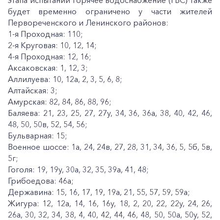
этапа испытаний горячее водоснабжение (ГВС) также
будет временно ограничено у части жителей
Первореченского и Ленинского районов:
1-я Проходная: 110;
2-я Круговая: 10, 12, 14;
4-я Проходная: 12, 16;
Аксаковская: 1, 12, 3;
Аллилуева: 10, 12а, 2, 3, 5, 6, 8;
Алтайская: 3;
Амурская: 82, 84, 86, 88, 96;
Баляева: 21, 23, 25, 27, 27у, 34, 36, 36а, 38, 40, 42, 46,
48, 50, 50в, 52, 54, 56;
Бульварная: 15;
Военное шоссе: 1а, 24, 24в, 27, 28, 31, 34, 36, 5, 5б, 5в,
5г;
Гоголя: 19, 19у, 30а, 32, 35, 39а, 41, 48;
Грибоедова: 46а;
Державина: 15, 16, 17, 19, 19а, 21, 55, 57, 59, 59а;
Жигура: 12, 12а, 14, 16, 16у, 18, 2, 20, 22, 22у, 24, 26,
26а, 30, 32, 34, 38, 4, 40, 42, 44, 46, 48, 50, 50а, 50у, 52,