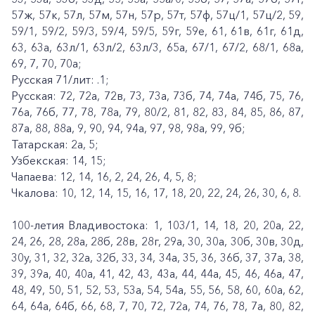
57ж, 57к, 57л, 57м, 57н, 57р, 57т, 57ф, 57ц/1, 57ц/2, 59,
59/1, 59/2, 59/3, 59/4, 59/5, 59г, 59е, 61, 61в, 61г, 61д,
63, 63а, 63л/1, 63л/2, 63л/3, 65а, 67/1, 67/2, 68/1, 68а,
69, 7, 70, 70а;
Русская 71/лит: .1;
Русская: 72, 72а, 72в, 73, 73а, 73б, 74, 74а, 74б, 75, 76,
76а, 76б, 77, 78, 78а, 79, 80/2, 81, 82, 83, 84, 85, 86, 87,
87а, 88, 88а, 9, 90, 94, 94а, 97, 98, 98а, 99, 9б;
Татарская: 2а, 5;
Узбекская: 14, 15;
Чапаева: 12, 14, 16, 2, 24, 26, 4, 5, 8;
Чкалова: 10, 12, 14, 15, 16, 17, 18, 20, 22, 24, 26, 30, 6, 8.
100-летия Владивостока: 1, 103/1, 14, 18, 20, 20а, 22,
24, 26, 28, 28а, 28б, 28в, 28г, 29а, 30, 30а, 30б, 30в, 30д,
30у, 31, 32, 32а, 32б, 33, 34, 34а, 35, 36, 36б, 37, 37а, 38,
39, 39а, 40, 40а, 41, 42, 43, 43а, 44, 44а, 45, 46, 46а, 47,
48, 49, 50, 51, 52, 53, 53а, 54, 54а, 55, 56, 58, 60, 60а, 62,
64, 64а, 64б, 66, 68, 7, 70, 72, 72а, 74, 76, 78, 7а, 80, 82,