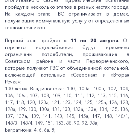
отопительного сезона. Гидравлические испытания
пройдут в несколько этапов в разных частях города.
На каждом этапе ГВС ограничивают в домах,
получающих коммунальную услугу от определенных
теплоисточников.
Первый этап пройдет
с 11 по 20 августа
. От
горячего водоснабжения будут временно
ограничены потребители, проживающие в
Советском районе и части Первореченского,
которые получают ГВС от объединенной котельной,
включающей котельные «Северная» и «Вторая
Речка»:
100-летия Владивостока: 100, 100а, 100в, 102, 104,
106, 106а, 107, 108, 109, 110, 111, 112, 113, 115, 116,
117, 118, 120, 120а, 121, 123, 124, 125, 125а, 126, 128,
128а, 129, 130, 130а, 131, 133, 133а, 133в, 134, 135, 136,
137, 137а, 139, 141, 143, 145, 145а, 147, 148, 148/1,
148/3, 148/4, 149, 151, 153, 88, 90, 92, 98а;
Багратиона: 4, 6, 6а, 8;