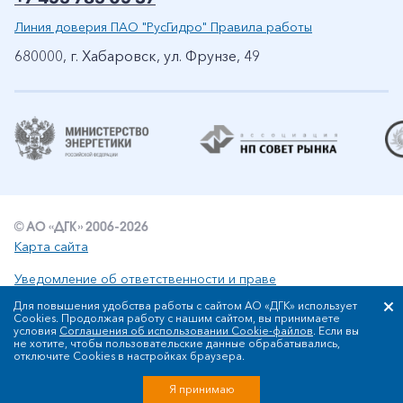
Линия доверия ПАО "РусГидро" Правила работы
680000, г. Хабаровск, ул. Фрунзе, 49
© АО «ДГК» 2006-2026
Карта сайта
Уведомление об ответственности и праве
интеллектуальной собственности
Для повышения удобства работы с сайтом АО «ДГК» использует
Политика АО «ДГК» в отношении обработки персональных
Cookies. Продолжая работу с нашим сайтом, вы принимаете
условия
Соглашения об использовании Cookie-файлов
. Если вы
данных
не хотите, чтобы пользовательские данные обрабатывались,
Сообщить об ошибке: ctrl+enter
отключите Cookies в настройках браузера.
Разработка сайта
Я принимаю